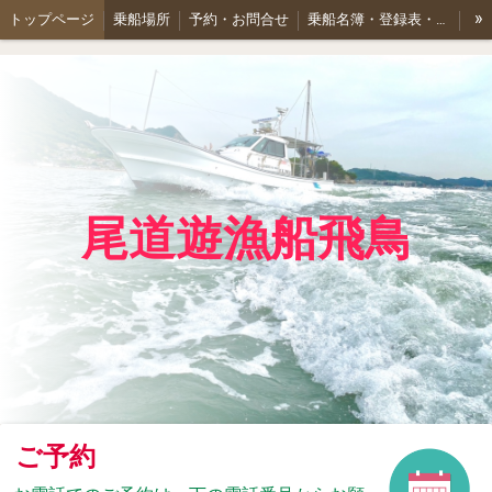
»
トップページ
乗船場所
予約・お問合せ
乗船名簿・登録表・業務規程
注意事項！
料金表
釣果ブログ！
タックルについて
尾道遊漁船飛鳥
ご予約