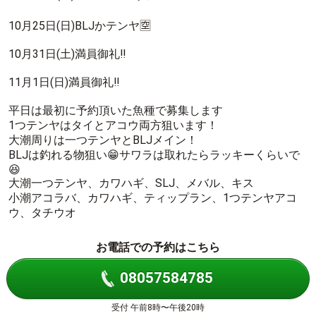
10月25日(日)BLJかテンヤ🈳
10月31日(土)満員御礼‼️
11月1日(日)満員御礼‼️
平日は最初に予約頂いた魚種で募集します
1つテンヤはタイとアコウ両方狙います！
大潮周りは一つテンヤとBLJメイン！
BLJは釣れる物狙い😁サワラは取れたらラッキーくらいで
😆
大潮一つテンヤ、カワハギ、SLJ、メバル、キス
小潮アコラバ、カワハギ、ティップラン、1つテンヤアコ
ウ、タチウオ
お電話での予約はこちら
08057584785
受付 午前8時〜午後20時